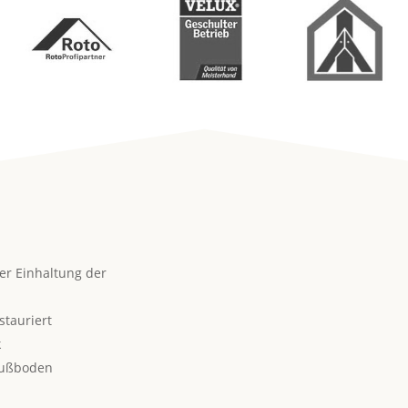
er Einhaltung der
stauriert
k
tfußboden