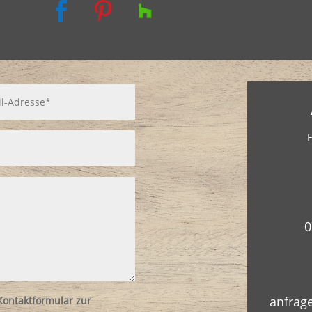


F
0
anfrag
ontaktformular zur