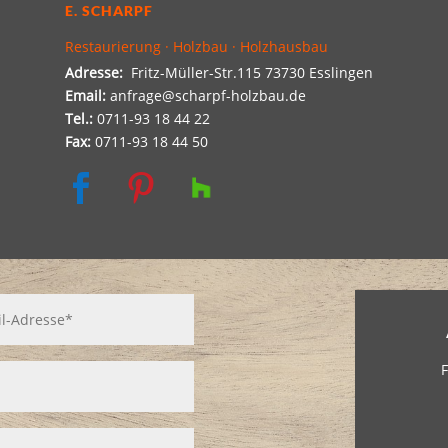
E. SCHARPF
Restaurierung · Holzbau · Holzhausbau
Adresse:
Fritz-Müller-Str.115 73730 Esslingen
Email:
anfrage@scharpf-holzbau.de
Tel.:
0711-93 18 44 22
Fax:
0711-93 18 44 50


F